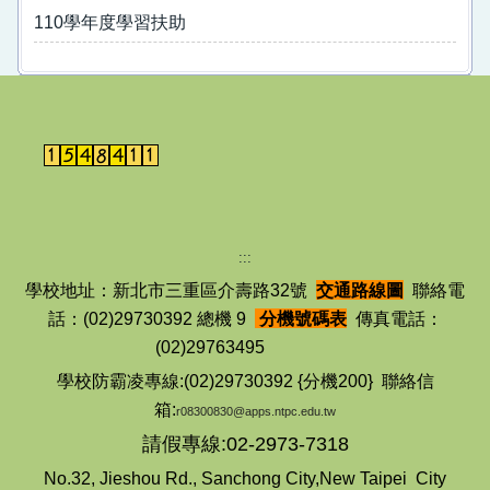
親職講座
110學年度學習扶助
輔導工作
志工園地
學習扶助
特殊教育
:::
學校地址：新北市三重區介壽路32號
交通路線圖
聯絡電
話：(02)29730392 總機 9
分機號碼表
傳真電話：
(02)29763495
學校防霸凌專線:(02)29730392 {分機200} 聯絡信
箱:
r08300830@apps.ntpc.edu.tw
請假專線:02-2973-7318
No.32, Jieshou Rd., Sanchong City,New Taipei City