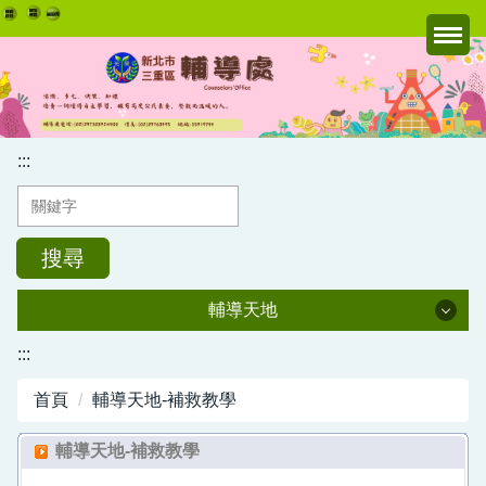
跳
到
主
要
內
容
:::
區
搜尋
輔導天地
輔導天地
:::
首頁
輔導天地-補救教學
資優教育
輔導天地-補救教學
節慶活動