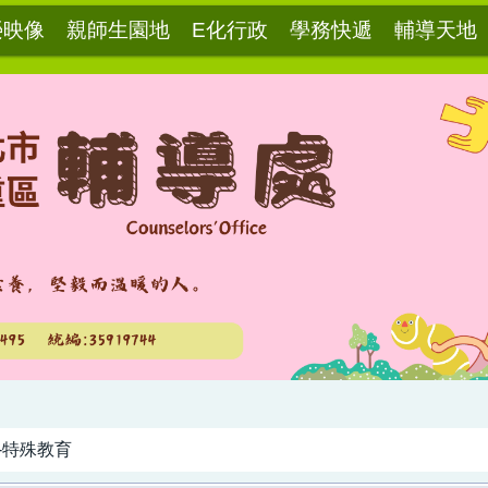
榮映像
親師生園地
E化行政
學務快遞
輔導天地
-特殊教育