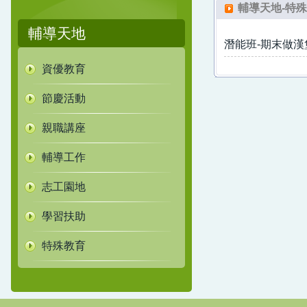
輔導天地-特
輔導天地
潛能班-期末做漢
資優教育
節慶活動
親職講座
輔導工作
志工園地
學習扶助
特殊教育