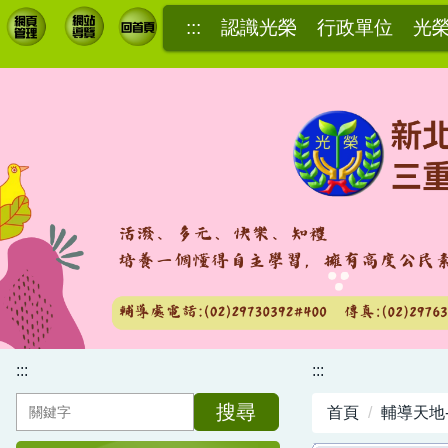
跳
:::
認識光榮
行政單位
光
到
主
要
內
容
區
:::
:::
搜尋
首頁
輔導天地