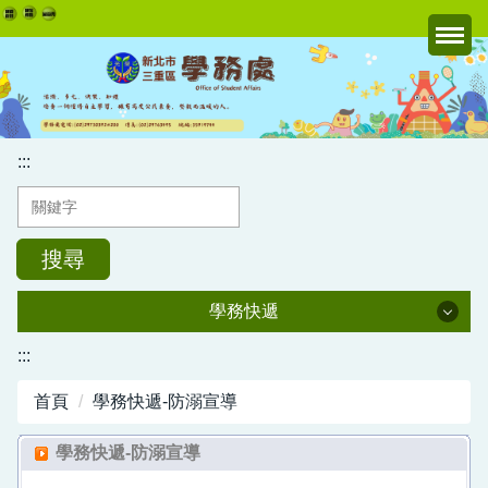
跳
到
主
要
內
容
:::
區
搜尋
學務快遞
學務快遞
:::
首頁
學務快遞-防溺宣導
推動藥物防治專區
學務快遞-防溺宣導
交通安全教育專區