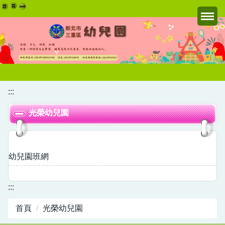
跳
到
主
要
內
容
區
:::
光榮幼兒園
幼兒園班網
:::
首頁
光榮幼兒園