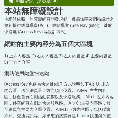
無障礙網站導覽說明
行政單位
本站無障礙設計
光榮映像
本網站依照「無障礙網頁開發規範」遵循無障礙網站設計之
親師生園地
規範提供網頁導盲磚(:::)、網站導覽 (Site Navigator)、鍵盤
快速鍵 (Access Key) 等設計方式。
E化行政
網站的主要內容分為五個大區塊
學務快遞
1) 上方內容區. 2) 右方內容區 3) 左方內容區 4) 主要內容區
輔導天地
5) 下方內容區
光榮幼兒園
網站使用鍵盤快速鍵
光榮資優班
(Access Key,也稱為快速鍵)操作方式說明如下Alt+U: 上方
內容區，移至網頁最上方之項目位置。 Alt+R: 右方內容
志工園地
區，移至首頁右側活動花絮以及快速服務。 Alt+L :左方內容
區，移至網頁左側之快速服務區。 Alt+C :主要內容區，移
分機總表
至網頁之主要內容區位置。 Alt+B :下方內容區，包括聯絡
人事室
方式、交通資訊等。如果您的瀏覽器是 Firefox快速鍵的使