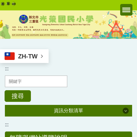
跳
到
主
要
內
容
區
ZH-TW
:::
搜尋
資訊分類清單
:::
認識光榮