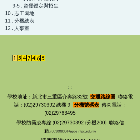
9-5 . 資優鑑定與招生
10 . 志工園地
11 . 分機總表
12 . 人事室
:::
學校地址：新北市三重區介壽路32號
交通路線圖
聯絡電
話：(02)29730392 總機 9
分機號碼表
傳真電話：
(02)29763495
學校防霸凌專線:(02)29730392 {分機200} 聯絡信
箱:
r08300830@apps.ntpc.edu.tw