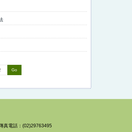
法
Go
傳真電話：(02)29763495