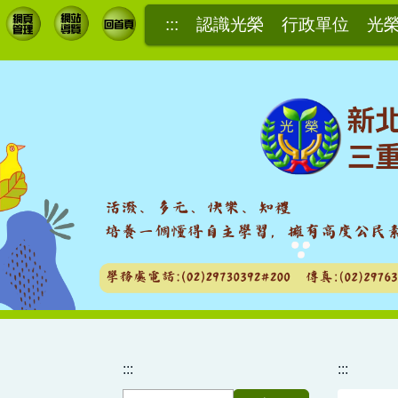
跳
:::
認識光榮
行政單位
光
到
主
要
內
容
區
:::
:::