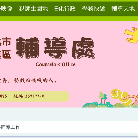
榮映像
親師生園地
E化行政
學務快遞
輔導天地
-輔導工作