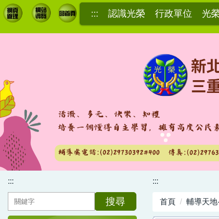
跳
:::
認識光榮
行政單位
光
到
主
要
內
容
區
:::
:::
搜尋
首頁
輔導天地