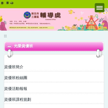
跳
到
主
要
內
容
:::
區
光榮資優班
資優班簡介
資優班粉絲團
資優活動報報
資優班課程規劃