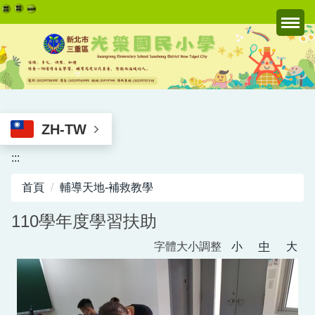
跳
到
主
要
內
容
區
ZH-TW
:::
首頁
輔導天地-補救教學
110學年度學習扶助
字體大小調整
小
中
大