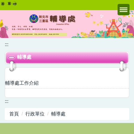
跳
到
主
要
內
容
:::
區
輔導處
輔導處工作介紹
:::
首頁
行政單位
輔導處