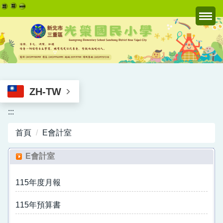
跳
到
主
要
內
容
區
ZH-TW
:::
首頁
E會計室
E會計室
115年度月報
115年預算書