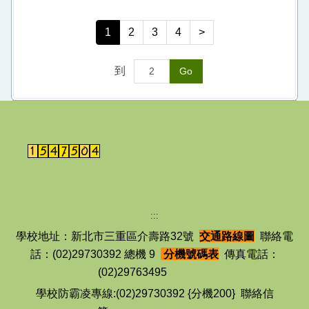
1
2
3
4
>
到
Go
:::
學校地址：新北市三重區介壽路32號
交通路線圖
聯絡電
話：(02)29730392 總機 9
分機號碼表
傳真電話：
(02)29763495
學校防霸凌專線:(02)29730392 {分機200} 聯絡信