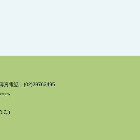
傳真電話：(02)29763495
edu.tw
O.C.)