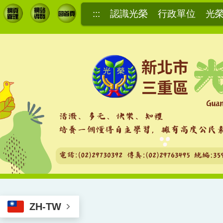
跳
:::
認識光榮
行政單位
光
到
主
要
內
容
區
ZH-TW