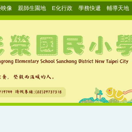
榮映像
親師生園地
E化行政
學務快遞
輔導天地