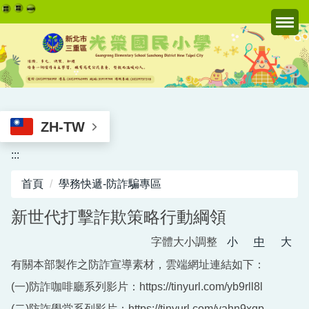
跳
到
主
要
內
容
區
ZH-TW
:::
首頁
學務快遞-防詐騙專區
新世代打擊詐欺策略行動綱領
字體大小調整
小
中
大
有關本部製作之防詐宣導素材，雲端網址連結如下：
(一)防詐咖啡廳系列影片：https://tinyurl.com/yb9rll8l
(二)防詐學堂系列影片：https://tinyurl.com/yahn9xqp